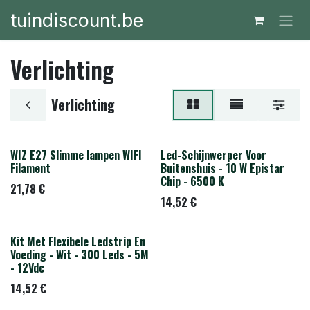
Overslaan naar inhoud
tuindiscount.be
Verlichting
Verlichting
WIZ E27 Slimme lampen WIFI
Led-Schijnwerper Voor
Filament
Buitenshuis - 10 W Epistar
Chip - 6500 K
21,78
€
14,52
€
Kit Met Flexibele Ledstrip En
Voeding - Wit - 300 Leds - 5M
- 12Vdc
14,52
€