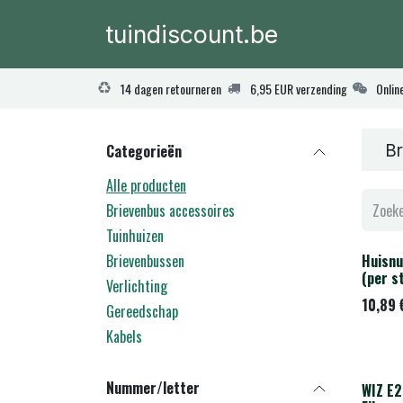
Overslaan naar inhoud
tuindiscount.be
Home
Produ
14 dagen retourneren
6,95 EUR verzending
Onlin
Br
Categorieën
Alle producten
Brievenbus accessoires
Tuinhuizen
Brievenbussen
Huisn
(per s
Verlichting
10,89
Gereedschap
Kabels
Nummer/letter
WIZ E2