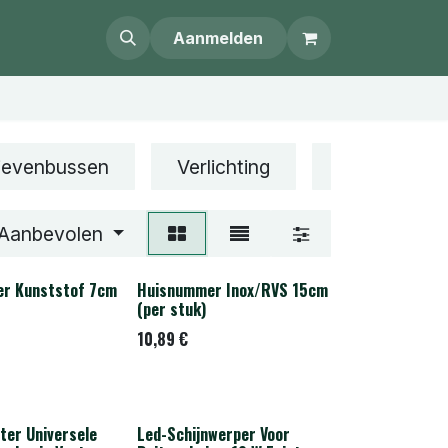
Aanmelden
ievenbussen
Verlichting
Gereedscha
Aanbevolen
r Kunststof 7cm
Huisnummer Inox/RVS 15cm
(per stuk)
10,89
€
ter Universele
Led-Schijnwerper Voor