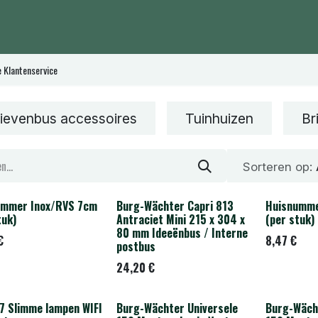
cten
Shop
Contact
e Klantenservice
ievenbus accessoires
Tuinhuizen
Br
Sorteren op:
ummer Inox/RVS 7cm
Burg-Wächter Capri 813
Huisnumme
Laatste stuk
tuk)
Antraciet Mini 215 x 304 x
(per stuk)
80 mm Ideeënbus / Interne
€
8,47
€
postbus
24,20
€
7 Slimme lampen WIFI
Burg-Wächter Universele
Burg-Wäch