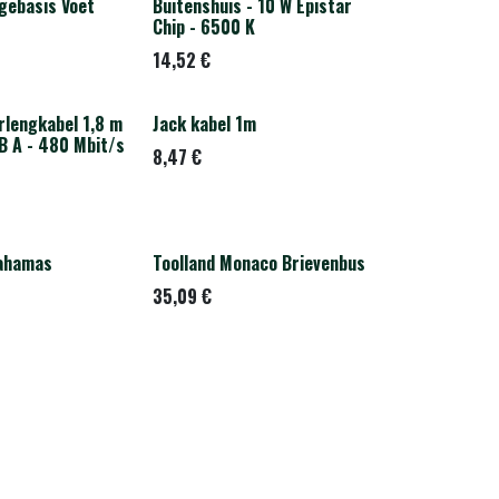
uk
gebasis Voet
Buitenshuis - 10 W Epistar
Chip - 6500 K
14,52
€
rlengkabel 1,8 m
Jack kabel 1m
B A - 480 Mbit/s
8,47
€
Bahamas
Toolland Monaco Brievenbus
s
35,09
€