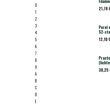
Filame
0
21,78
1
2
3
Perel 
S2-sta
4
12,10
5
6
7
Practo
DEMOM
8
(licht
9
30,25
A
B
C
D
E