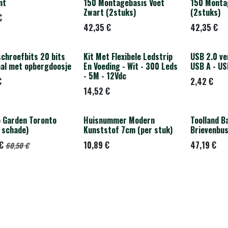
Laatste stuk
Laatste st
nt
150 Montagebasis Voet
150 Monta
Zwart (2stuks)
(2stuks)
€
42,35
€
42,35
€
schroefbits 20 bits
Kit Met Flexibele Ledstrip
USB 2.0 ve
al met opbergdoosje
En Voeding - Wit - 300 Leds
USB A - US
- 5M - 12Vdc
€
2,42
€
14,52
€
 Garden Toronto
Huisnummer Modern
Toolland 
ODEL -50%
e schade)
Kunststof 7cm (per stuk)
Brievenbu
€
10,89
€
47,19
€
60,50
€